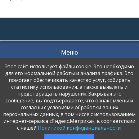
Меню
ПРОЦЕСС ПЕРЕДАЧИ ДАННЫХ
Этот сайт использует файлы cookie. Это необходимо
ОТКАЗ ОТ УСЛУГИ
для его нормальной работы и анализа трафика. Это
помогает обеспечивать качество услуг, собирать
ПОЛИТИКА КОНФИДЕНЦИАЛЬНОСТИ
статистику использования, а также выявлять и
ПОЛЬЗОВАТЕЛЬСКОЕ СОГЛАШЕНИЕ
предотвращать нарушения. Закрывая это
РЕКВИЗИТЫ
сообщение, вы подтверждаете, что ознакомлены и
СПОСОБЫ ОПЛАТЫ
согласны с условиями обработки ваших
персональных данных, в том числе с использованием
ИНТЕЛЛЕКТУАЛЬНАЯ СОБСТВЕННОСТЬ
интернет-сервиса «Яндекс.Метрика», в соответствии
ПУБЛИЧНАЯ ОФЕРТА
с нашей
Политикой конфиденциальности
.