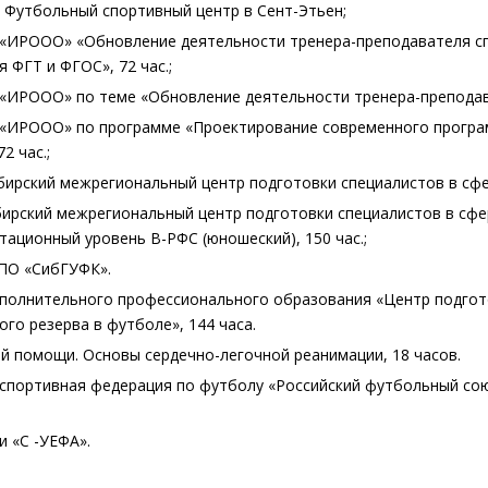
я; Футбольный спортивный центр в Сент-Этьен;
О «ИРООО» «Обновление деятельности тренера-преподавателя с
 ФГТ и ФГОС», 72 час.;
 «ИРООО» по теме «Обновление деятельности тренера-преподава
О «ИРООО» по программе «Проектирование современного програ
2 час.;
ибирский межрегиональный центр подготовки специалистов в сф
ибирский межрегиональный центр подготовки специалистов в сф
тационный уровень B-РФС (юношеский), 150 час.;
ВПО «СибГУФК».
ополнительного профессионального образования «Центр подгот
го резерва в футболе», 144 часа.
й помощи. Основы сердечно-легочной реанимации, 18 часов.
 спортивная федерация по футболу «Российский футбольный сою
и «С -УЕФА».