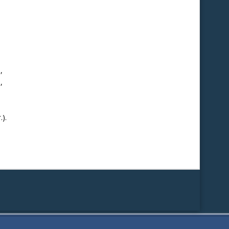
,
,
).