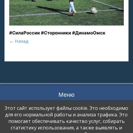
#СилаРоссии
#Сторонники
#ДинамоОмск
← Назад
Меню
ПРОЦЕСС ПЕРЕДАЧИ ДАННЫХ
Этот сайт использует файлы cookie. Это необходимо
ОТКАЗ ОТ УСЛУГИ
для его нормальной работы и анализа трафика. Это
помогает обеспечивать качество услуг, собирать
ПОЛИТИКА КОНФИДЕНЦИАЛЬНОСТИ
статистику использования, а также выявлять и
ПОЛЬЗОВАТЕЛЬСКОЕ СОГЛАШЕНИЕ