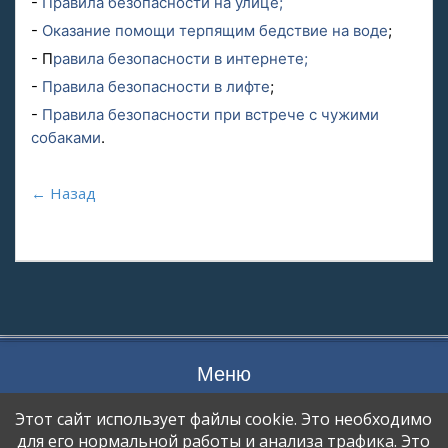
-
Правила безопасности на улице;
-
Оказание помощи терпящим бедствие на воде
;
- П
равила безопасности в интернете;
-
Правила безопасности в лифте
;
-
Правила безопасности при встрече с чужими
собаками
.
← Назад
Меню
ПРОЦЕСС ПЕРЕДАЧИ ДАННЫХ
Этот сайт использует файлы cookie. Это необходимо
ОТКАЗ ОТ УСЛУГИ
для его нормальной работы и анализа трафика. Это